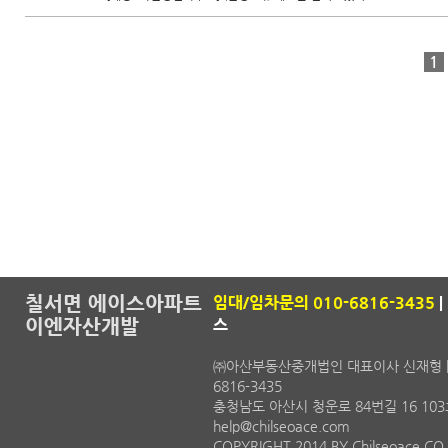
1
칠서면 에이스아파트
임대/임차문의 010-6816-3435
|
이엔자산개발
스
㈜아산부동산중개법인 대표이사 신재형 | 사업자
6816-3435
충청남도 아산시 청운로 84번길 16 103호 (
help@chilseoace.com
COPYRIGHT 2014 BY Chilseoace CO