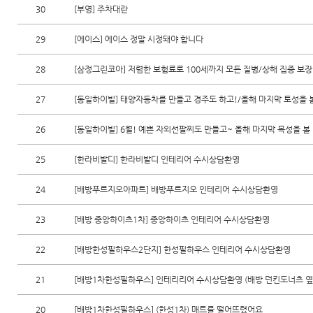
30
[부영] 주차대란
29
[에이스] 에이스 정말 시정돼야 합니다
28
[삼정그린코아] 저렴한 보험료로 100세까지 모든 질병/상해 집중 보장 [
27
[동일하이빌] 태양자동차를 만들고 경주도 하고!/올해 마지막 토성을 볼
26
[동일하이빌] 6월! 예쁜 자외선팔찌도 만들고~ 올해 마지막 목성을 볼
25
[한라비발디] 한라비발디 인테리어 수시상담환영
24
[배방푸르지오아파트] 배방푸르지오 인테리어 수시상담환영
23
[배방 중앙하이츠1차] 중앙하이츠 인테리어 수시상담환영
22
[배방한성필하우스2단지] 한성필하우스 인테리어 수시상담환영
21
[배방1차한성필하우스] 인테리리어 수시상담환영 (배방 던킨도너츠 옆
20
[배방1차한성필하우스] (한성1차) 매트를 떨어뜨렸어요