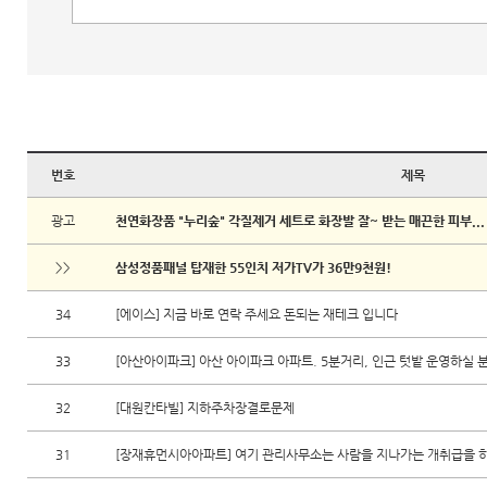
번호
제목
광고
천연화장품 "누리숲" 각질제거 세트로 화장발 잘~ 받는 매끈한 피부...
>>
삼성정품패널 탑재한 55인치 저가TV가 36만9천원!
34
[에이스] 지금 바로 연락 주세요 돈되는 재테크 입니다
33
[아산아이파크] 아산 아이파크 아파트. 5분거리, 인근 텃밭 운영하실 
32
[대원칸타빌] 지하주차장결로문제
31
[장재휴먼시아아파트] 여기 관리사무소는 사람을 지나가는 개취급을 