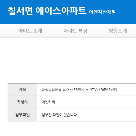
칠서면 에이스아파트
이엔자산개발
아파트 소개
아파트 특징
평형소개
제목
삼성정품패널 탑재한 55인치 저가TV가 36만9천원!
작성자
이엔티비
첨부파일
첨부된 파일이 없습니다.