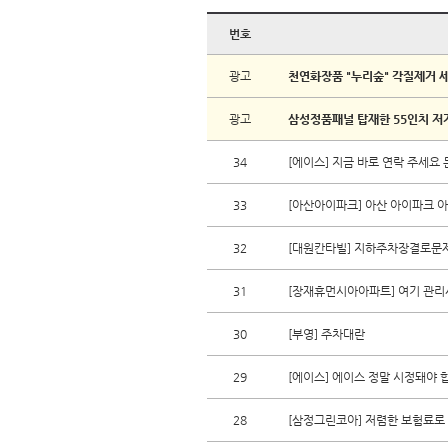
번호
광고
천연화장품 "누리숲" 각질제거 세
광고
삼성정품패널 탑재한 55인치 저가
34
[에이스] 지금 바로 연락 주세요
33
[아산아이파크] 아산 아이파크 아
32
[대원칸타빌] 지하주차장결로문
31
[장재휴먼시아아파트] 여기 관리
30
[부영] 주차대란
29
[에이스] 에이스 정말 시정돼야 
28
[삼정그린코아] 저렴한 보험료로 1