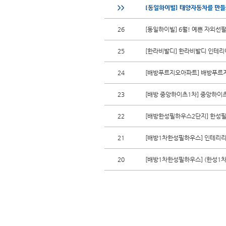
>>
[동일하이빌] 태양자동차를 만들고
26
[동일하이빌] 6월! 예쁜 자외선
25
[한라비발디] 한라비발디 인테
24
[배방푸르지오아파트] 배방푸르
23
[배방 중앙하이츠1차] 중앙하이
22
[배방한성필하우스2단지] 한성
21
[배방1차한성필하우스] 인테리리
20
[배방1차한성필하우스] (한성1