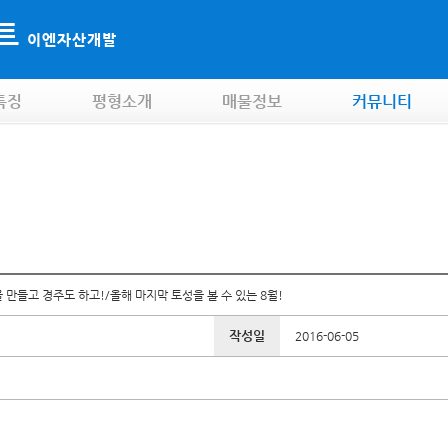
파트
이엔자산개발
특징
평형소개
매물정보
커뮤니티
만들고 경주도 하고!/올해 마지막 토성을 볼 수 있는 8월!
작성일
2016-06-05