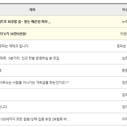
제목
작
트로 화장발 잘~ 받는 매끈한 피부...
누
TV가 36만9천원!
이엔
 돈되는 재테크 입니다
돈되는
파트. 5분거리, 인근 텃밭 운영하실 분 모집
심
제
문
사무소는 사람을 지나가는 개취급을 하는건가요??
정
입
합니다
정
00세까지 모든 질병/상해 집중 보장 [보험료 바...
이