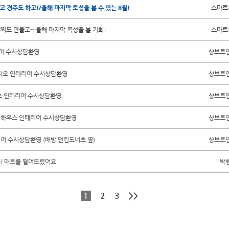
 경주도 하고!/올해 마지막 토성을 볼 수 있는 8월!
스마트
팔찌도 만들고~ 올해 마지막 목성을 볼 기회!
스마트
리어 수시상담환영
샹보르
지오 인테리어 수시상담환영
샹보르
츠 인테리어 수시상담환영
샹보르
필하우스 인테리어 수시상담환영
샹보르
어 수시상담환영 (배방 던킨도너츠 옆)
샹보르
차) 매트를 떨어뜨렸어요
박
1
2
3
>>