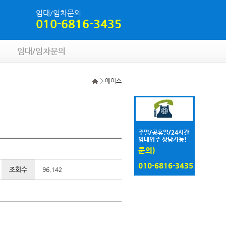
임대/임차문의
010-6816-3435
임대/임차문의
> 에이스
주말/공휴일/24시간
임대입주 상담가능!
문의)
010-6816-3435
조회수
96,142