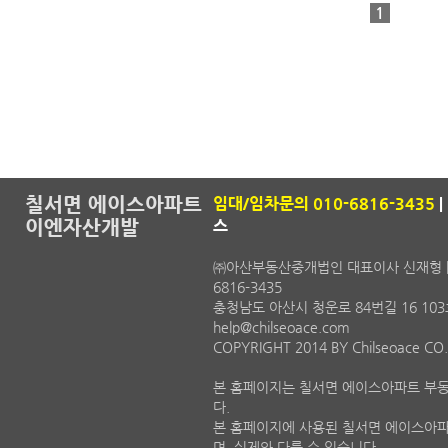
1
칠서면 에이스아파트
임대/임차문의 010-6816-3435
|
이엔자산개발
스
㈜아산부동산중개법인 대표이사 신재형 | 사업자
6816-3435
충청남도 아산시 청운로 84번길 16 103호 (
help@chilseoace.com
COPYRIGHT 2014 BY Chilseoace CO
본 홈페이지는 칠서면 에이스아파트 부
다.
본 홈페이지에 사용된 칠서면 에이스아파
며, 실제와 다를 수 있습니다.